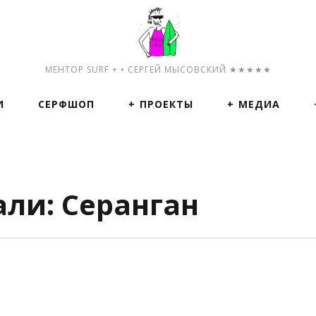
МЕНТОР SURF + • СЕРГЕЙ МЫСОВСКИЙ ★★★★★
И
СЕРФШОП
ПРОЕКТЫ
МЕДИА
али: Серанган