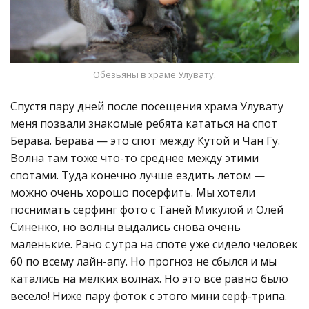
Обезьяны в храме Улувату.
Спустя пару дней после посещения храма Улувату
меня позвали знакомые ребята кататься на спот
Берава. Берава — это спот между Кутой и Чан Гу.
Волна там тоже что-то среднее между этими
спотами. Туда конечно лучше ездить летом —
можно очень хорошо посерфить. Мы хотели
поснимать серфинг фото с Таней Микулой и Олей
Синенко, но волны выдались снова очень
маленькие. Рано с утра на споте уже сидело человек
60 по всему лайн-апу. Но прогноз не сбылся и мы
катались на мелких волнах. Но это все равно было
весело! Ниже пару фоток с этого мини серф-трипа.