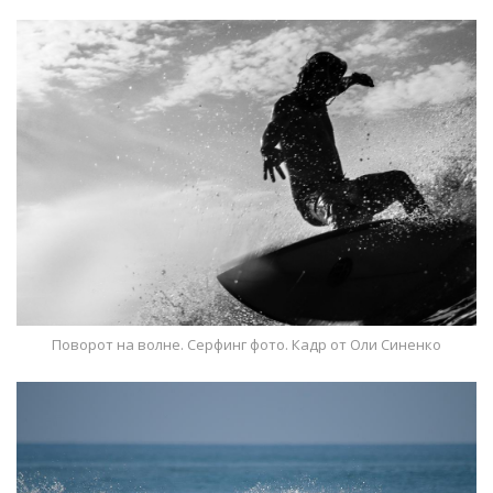
Поворот на волне. Серфинг фото. Кадр от Оли Синенко