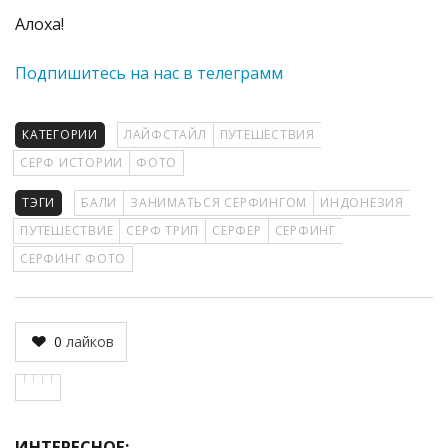
Алоха!
Подпишитесь на нас в телеграмм
КАТЕГОРИИ
ЛАЙФСТАЙЛ
ПУТЕШЕСТВИЯ
СЕРФ ИСТОРИИ
ФОТО
ТЭГИ
БАЛИ
ЗАНИМАТЬСЯ СЕРФИНГОМ
ИНДОНЕЗИЯ
ПУТЕШЕСТВИЕ
СЕРФ ТРИП
СЕРФЕР
СЕРФИНГ
СЕРФИНГ ФОТО
0
лайков
ИНТЕРЕСНОЕ: