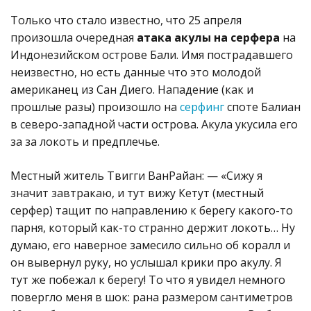
Только что стало известно, что 25 апреля
произошла очередная
атака акулы на серфера
на
Индонезийском острове Бали. Имя пострадавшего
неизвестно, но есть данные что это молодой
американец из Сан Диего. Нападение (как и
прошлые разы) произошло на
серфинг
споте Балиан
в северо-западной части острова. Акула укусила его
за за локоть и предплечье.
Местный житель Твигги ВанРайан: — «Сижу я
значит завтракаю, и тут вижу Кетут (местный
серфер) тащит по направлению к берегу какого-то
парня, который как-то странно держит локоть… Ну
думаю, его наверное замесило сильно об коралл и
он вывернул руку, но услышал крики про акулу. Я
тут же побежал к берегу! То что я увидел немного
повергло меня в шок: рана размером сантиметров