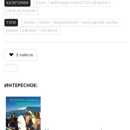
КАТЕГОРИИ
БАЛИ
МИРОВЫЕ НОВОСТИ СЕРФИНГА
СЕРФ ИСТОРИИ
ТЭГИ
АКУЛА
БАЛИ
ИНДОНЕЗИЯ
НАПАДЕНИЕ АКУЛЫ
ОКЕАН
СЕРФЕР
СЕРФИНГ
3
лайков
ИНТЕРЕСНОЕ: