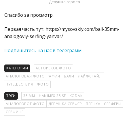
Девушка серфер
Спасибо за просмотр.
Первая часть тут: https://mysovskiy.com/bali-35mm-
analogoviy-serfing-yanvar/
Подпишитесь на нас в телеграмм
КАТЕГОРИИ
АВТОРСКОЕ ФОТО
АНАЛОГОВАЯ ФОТОГРАФИЯ
БАЛИ
ЛАЙФСТАЙЛ
ПУТЕШЕСТВИЯ
ФОТО
ТЭГИ
35 ММ
HANIMEX 35 SE
KODAK
АНАЛОГОВОЕ ФОТО
ДЕВУШКА СЕРФЕР
ПЛЕНКА
СЕРФЕРЫ
СЕРФИНГ