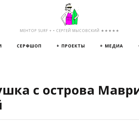
МЕНТОР SURF + • СЕРГЕЙ МЫСОВСКИЙ ★★★★★
И
СЕРФШОП
ПРОЕКТЫ
МЕДИА
ушка с острова Мавр
й