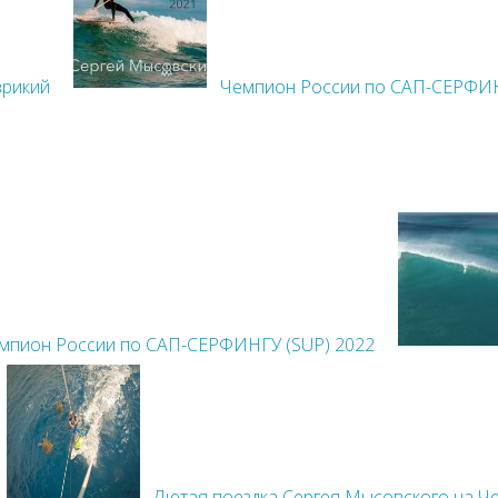
врикий
Чемпион России по САП-СЕРФИН
емпион России по САП-CЕРФИНГУ (SUP) 2022
Лютая поездка Сергея Мысовского на Че