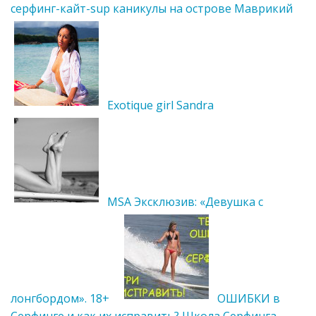
серфинг-кайт-sup каникулы на острове Маврикий
Exotique girl Sandra
MSA Эксклюзив: «Девушка с
лонгбордом». 18+
ОШИБКИ в
Серфинге и как их исправить? Школа Серфинга