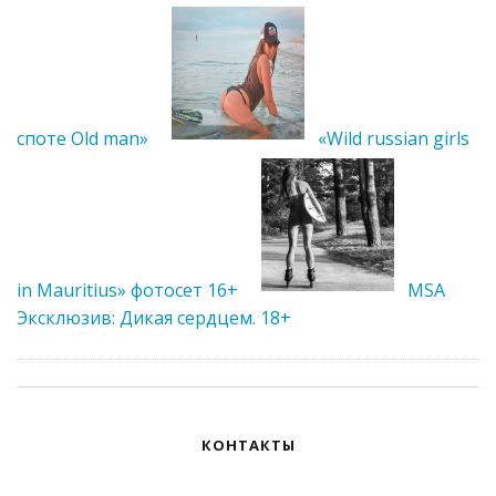
споте Old man»
«Wild russian girls
in Mauritius» фотосет 16+
MSA
Эксклюзив: Дикая сердцем. 18+
КОНТАКТЫ