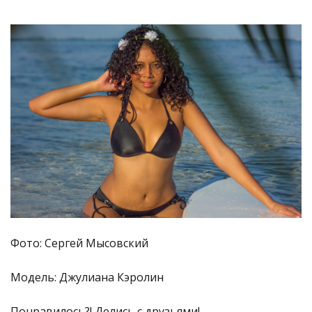
Фото: Сергей Мысовский
Модель: Джулиана Кэролин
Понравилось?! Делись с друзьями!