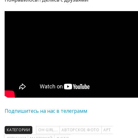
Подпишитесь на нас в телеграмм
КАТЕГОРИИ
OH GIRL...
АВТОРСКОЕ ФОТО
АРТ