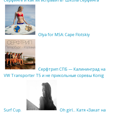
Olya for MSA: Cape Flotskiy
Серфтрип СПБ — Калининград на
VW Transporter T5 и не прикольные соревы Konig
Surf Cup.
Oh girl… Катя «Закат на