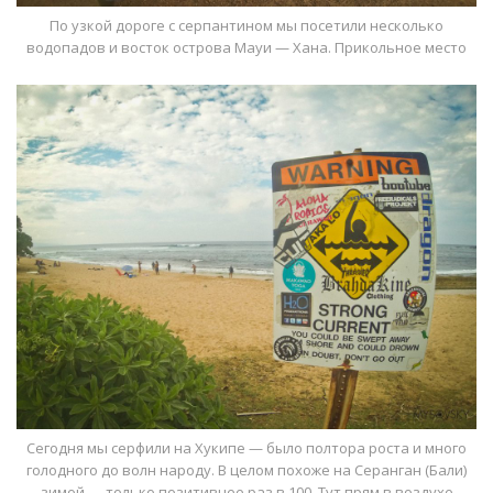
По узкой дороге с серпантином мы посетили несколько
водопадов и восток острова Мауи — Хана. Прикольное место
Сегодня мы серфили на Хукипе — было полтора роста и много
голодного до волн народу. В целом похоже на Серанган (Бали)
зимой — только позитивнее раз в 100. Тут прям в воздухе