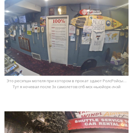
Это ресэпшн мотеля при котором в прокат здают РолсРойсы…
Тут я ночевал после 3х самолетов:спб-мск-ньюйорк-л»эй