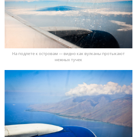
На подлете к островам — видно как вулканы протыкают
нежных тучек