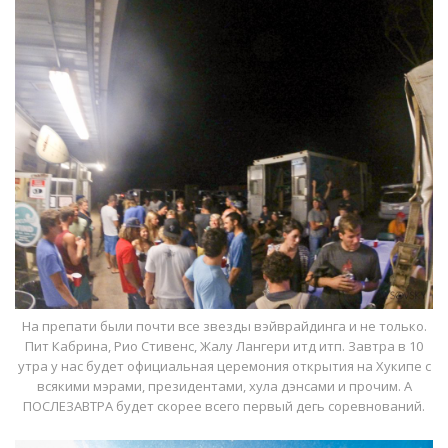
На препати были почти все звезды вэйврайдинга и не только.
Пит Кабрина, Рио Стивенс, Жалу Лангери итд итп. Завтра в 10
утра у нас будет официальная церемония открытия на Хукипе с
всякими мэрами, президентами, хула дэнсами и прочим. А
ПОСЛЕЗАВТРА будет скорее всего первый дегь соревнований.