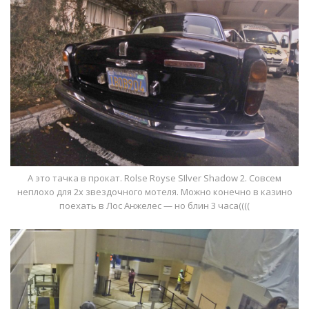
А это тачка в прокат. Rolse Royse SIlver Shadow 2. Совсем
неплохо для 2х звездочного мотеля. Можно конечно в казино
поехать в Лос Анжелес — но блин 3 часа((((