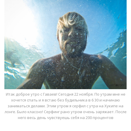
Итак доброе утро с Гаваев! Сегодня 22 ноября. По утрам мне не
хочется спать и я встаю без будильника в 6 30 и начинаю
заниматься делами. Этим утром я серфил с утра на Хукипе на
лонге. Было классно! Серфинг рано утром очень заряжает. После
него весь день чувствуешь себя на 200 процентов