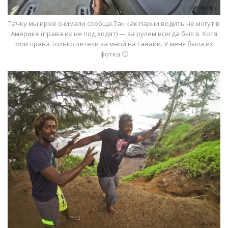
Тачку мы ирже снимали сообща.Так как парни водить не могут в
Америке (права их не под ходят) — за рулем всегда был я. Хотя
мои права только летели за мной на Гавайи. У меня была их
фотка 🙂