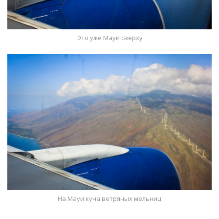
Это уже Мауи сверху
На Мауи куча ветряных мельниц