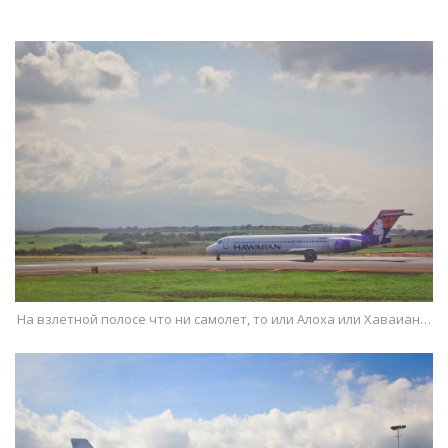
На взлетной полосе что ни самолет, то или Алоха или Хаваиан…