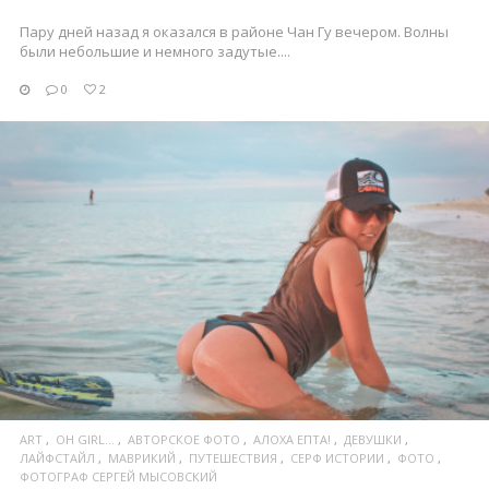
Пару дней назад я оказался в районе Чан Гу вечером. Волны
были небольшие и немного задутые....
0
2
ПОСМОТРЕТЬ
ART
OH GIRL...
АВТОРСКОЕ ФОТО
АЛОХА ЕПТА!
ДЕВУШКИ
ЛАЙФСТАЙЛ
МАВРИКИЙ
ПУТЕШЕСТВИЯ
СЕРФ ИСТОРИИ
ФОТО
ФОТОГРАФ СЕРГЕЙ МЫСОВСКИЙ