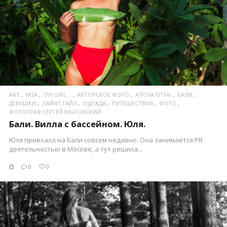
ПОСМОТРЕТЬ
ART
MSA
OH GIRL...
АВТОРСКОЕ ФОТО
АЛОХА ЕПТА!
БАЛИ
ДЕВУШКИ
ЛАЙФСТАЙЛ
ОДЕЖДА
ПУТЕШЕСТВИЯ
ФОТО
ФОТОГРАФ СЕРГЕЙ МЫСОВСКИЙ
Бали. Вилла с бассейном. Юля.
Юля приехала на Бали совсем недавно. Она занимается PR
деятельностью в Москве, а тут решила...
0
0