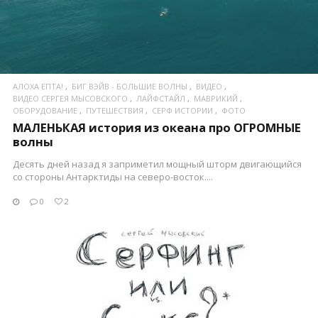
АЛОХА ЕПТА!
БИГ ВЭЙВ - БОЛЬШИЕ ВОЛНЫ
ВИДЕО
ВИДЕО СЕРГЕЯ МЫСОВСКОГО
ЛАЙФСТАЙЛ
МАВРИКИЙ
ОБОРУДОВАНИЕ
ПУТЕШЕСТВИЯ
СЕРФ ИСТОРИИ
ФОТО
МАЛЕНЬКАЯ история из океана про ОГРОМНЫЕ
волны
Десять дней назад я заприметил мощный шторм двигающийся
со стороны Антарктиды на северо-восток....
0
2