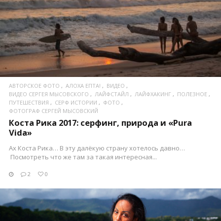
ПОСМОТРЕТЬ
АВТОРСКОЕ ФОТО
АЛОХА ЕПТА!
ВИДЕО
ВИДЕО СЕРГЕЯ МЫСОВСКОГО
ЛАЙФСТАЙЛ
ЛАЙФХАКИНГ
ПОЛЕЗНОЕ
ПУТЕШЕСТВИЯ
СЕРФ ИСТОРИИ
ФОТО
ФОТОГРАФ СЕРГЕЙ МЫСОВСКИЙ
Коста Рика 2017: серфинг, природа и «Pura
Vida»
Ах Коста Рика… В эту далёкую страну хотелось давно…
Посмотреть что же там за такая интересная...
2
0