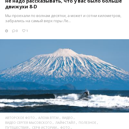
не надо рассказывать, что у вас было больше
движухи 8-D
Мы проехали по волнам десятки, а может и сотни километров,
забрались на самый верх горы Ле...
0
1
ПОСМОТРЕТЬ
АВТОРСКОЕ ФОТО
АЛОХА ЕПТА!
ВИДЕО
ВИДЕО СЕРГЕЯ МЫСОВСКОГО
ЛАЙФСТАЙЛ
ПОЛЕЗНОЕ
ПУТЕШЕСТВИЯ
СЕРФ ИСТОРИИ
ФОТО