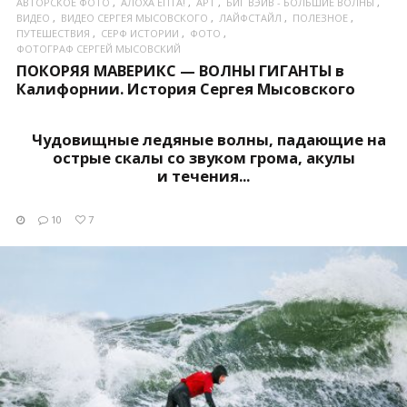
АВТОРСКОЕ ФОТО
АЛОХА ЕПТА!
АРТ
БИГ ВЭЙВ - БОЛЬШИЕ ВОЛНЫ
ВИДЕО
ВИДЕО СЕРГЕЯ МЫСОВСКОГО
ЛАЙФСТАЙЛ
ПОЛЕЗНОЕ
ПУТЕШЕСТВИЯ
СЕРФ ИСТОРИИ
ФОТО
ФОТОГРАФ СЕРГЕЙ МЫСОВСКИЙ
ПОКОРЯЯ МАВЕРИКС — ВОЛНЫ ГИГАНТЫ в
Калифорнии. История Сергея Мысовского
Чудовищные ледяные волны, падающие на
острые скалы со звуком грома, акулы
и течения...
10
7
ПОСМОТРЕТЬ