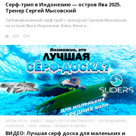
Серф-трип в Индонезию — остров Ява 2025.
Тренер Сергей Мысовский
Запланированный серф-трип с тренером Сергеем Мысовским
на остров Ява в Индонезии. Вова, Женя и...
0
0
ПОСМОТРЕТЬ
АЛОХА ЕПТА!
ВИДЕО
ВИДЕО СЕРГЕЯ МЫСОВСКОГО
ОБОРУДОВАНИЕ
ПОЛЕЗНОЕ
СЕРФ - НАУКА
СЕРФИНГ В ПИТЕРЕ
ВИДЕО: Лучшая серф доска для маленьких и