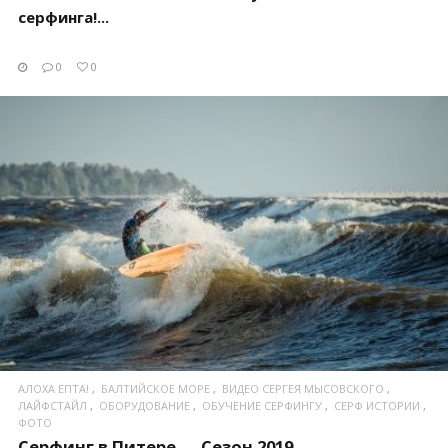
серфинга!...
0
0
ПОСМОТРЕТЬ
АЛОХА ЕПТА!
БАЛТИЙСКОЕ МОРЕ
ВИДЕО СЕРГЕЯ МЫСОВСКОГО
ЛАЙФСТАЙЛ
ОБОРУДОВАНИЕ
ОБУЧЕНИЕ СЕРФИНГУ
СЕРФ ИСТОРИИ
ФОТО
Серфинг в Питере — Сезон 2019