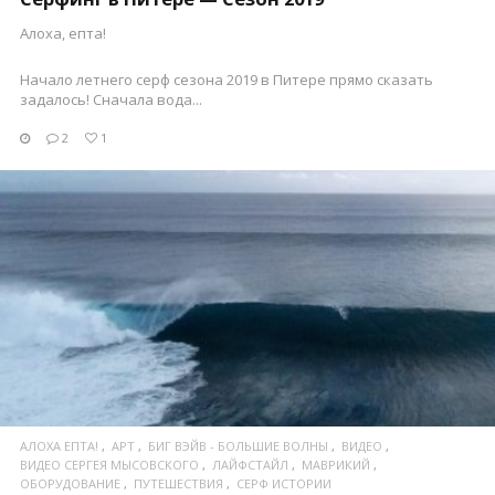
Алоха, епта!
Начало летнего серф сезона 2019 в Питере прямо сказать
задалось! Сначала вода...
2
1
ПОСМОТРЕТЬ
АЛОХА ЕПТА!
АРТ
БИГ ВЭЙВ - БОЛЬШИЕ ВОЛНЫ
ВИДЕО
ВИДЕО СЕРГЕЯ МЫСОВСКОГО
ЛАЙФСТАЙЛ
МАВРИКИЙ
ОБОРУДОВАНИЕ
ПУТЕШЕСТВИЯ
СЕРФ ИСТОРИИ