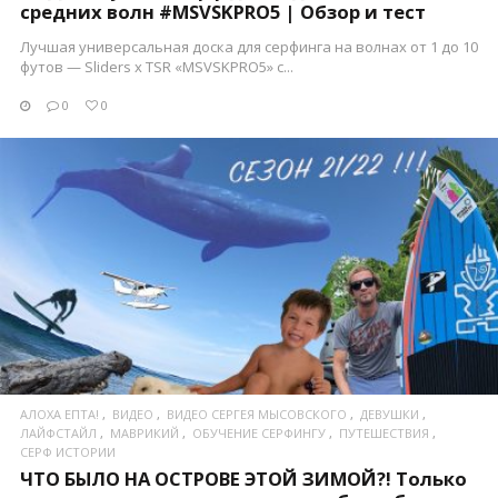
средних волн #MSVSKPRO5 | Обзор и тест
Лучшая универсальная доска для серфинга на волнах от 1 до 10
футов — Sliders x TSR «MSVSKPRO5» с...
0
0
ПОСМОТРЕТЬ
АЛОХА ЕПТА!
ВИДЕО
ВИДЕО СЕРГЕЯ МЫСОВСКОГО
ДЕВУШКИ
ЛАЙФСТАЙЛ
МАВРИКИЙ
ОБУЧЕНИЕ СЕРФИНГУ
ПУТЕШЕСТВИЯ
СЕРФ ИСТОРИИ
ЧТО БЫЛО НА ОСТРОВЕ ЭТОЙ ЗИМОЙ?! Только