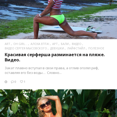
ПОСМОТРЕТЬ
ART
OH GIRL...
АЛОХА ЕПТА!
АРТ
БАЛИ
ВИДЕО
ВИДЕО СЕРГЕЯ МЫСОВСКОГО
ДЕВУШКИ
ЛАЙФСТАЙЛ
ПОЛЕЗНОЕ
Красивая серферша разминается на пляже.
Видео.
Закат плавно вступал в свои права, а отлив оголял риф,
оставляя его без воды… Словно...
0
1