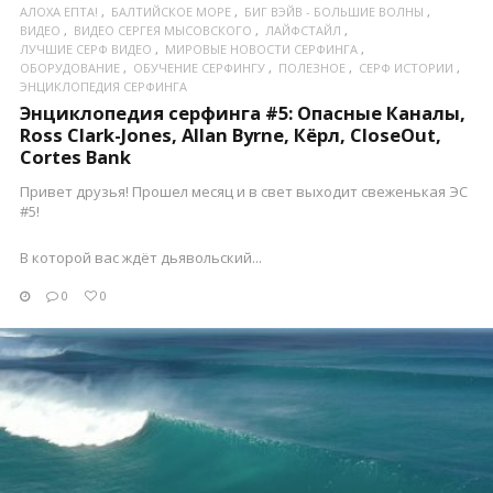
АЛОХА ЕПТА!
БАЛТИЙСКОЕ МОРЕ
БИГ ВЭЙВ - БОЛЬШИЕ ВОЛНЫ
ВИДЕО
ВИДЕО СЕРГЕЯ МЫСОВСКОГО
ЛАЙФСТАЙЛ
ЛУЧШИЕ СЕРФ ВИДЕО
МИРОВЫЕ НОВОСТИ СЕРФИНГА
ОБОРУДОВАНИЕ
ОБУЧЕНИЕ СЕРФИНГУ
ПОЛЕЗНОЕ
СЕРФ ИСТОРИИ
ЭНЦИКЛОПЕДИЯ СЕРФИНГА
Энциклопедия серфинга #5: Опасные Каналы,
Ross Clark-Jones, Allan Byrne, Кёрл, CloseOut,
Cortes Bank
Привет друзья! Прошел месяц и в свет выходит свеженькая ЭС
#5!
В которой вас ждёт дьявольский...
0
0
ПОСМОТРЕТЬ