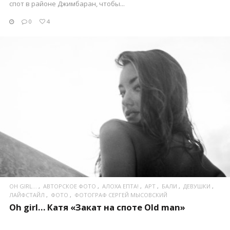
спот в районе Джимбаран, чтобы...
0
4
ПОСМОТРЕТЬ
OH GIRL...
АВТОРСКОЕ ФОТО
АЛОХА ЕПТА!
АРТ
БАЛИ
ДЕВУШКИ
ЛАЙФСТАЙЛ
ФОТО
ФОТОГРАФ СЕРГЕЙ МЫСОВСКИЙ
Oh girl… Катя «Закат на споте Old man»