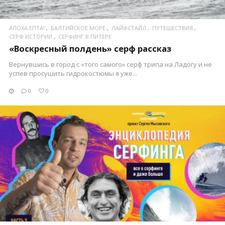
АЛОХА ЕПТА!
БАЛТИЙСКОЕ МОРЕ
ЛАЙФСТАЙЛ
ПУТЕШЕСТВИЯ
СЕРФ ИСТОРИИ
СЕРФИНГ В ПИТЕРЕ
«Воскресный полдень» серф рассказ
Вернувшись в город с «того самого» серф трипа на Ладогу и не
успев просушить гидрокостюмы я уже...
0
0
ПОСМОТРЕТЬ