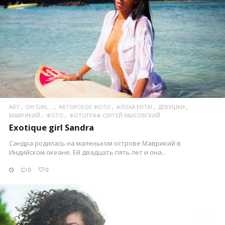
ПОСМОТРЕТЬ
ART
OH GIRL...
АВТОРСКОЕ ФОТО
АЛОХА ЕПТА!
ДЕВУШКИ
МАВРИКИЙ
ФОТО
ФОТОГРАФ СЕРГЕЙ МЫСОВСКИЙ
Exotique girl Sandra
Сандра родилась на маленьком острове Маврикий в
Индийском океане. Ей двадцать пять лет и она...
0
0