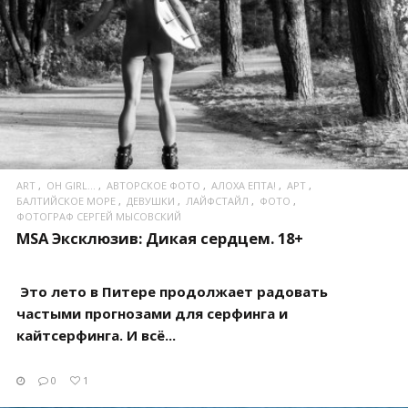
ПОСМОТРЕТЬ
ART
OH GIRL...
АВТОРСКОЕ ФОТО
АЛОХА ЕПТА!
АРТ
БАЛТИЙСКОЕ МОРЕ
ДЕВУШКИ
ЛАЙФСТАЙЛ
ФОТО
ФОТОГРАФ СЕРГЕЙ МЫСОВСКИЙ
MSA Эксклюзив: Дикая сердцем. 18+
Это лето в Питере продолжает радовать
частыми прогнозами для серфинга и
кайтсерфинга. И всё...
0
1