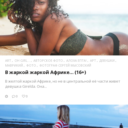
ПОСМОТРЕТЬ
ART
OH GIRL...
АВТОРСКОЕ ФОТО
АЛОХА ЕПТА!
АРТ
ДЕВУШКИ
МАВРИКИЙ
ФОТО
ФОТОГРАФ СЕРГЕЙ МЫСОВСКИЙ
В жаркой жаркой Африке… (16+)
В желтой жаркой Африке, но не в центральной её части живет
девушка Girelda. Она...
0
0