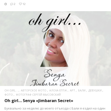
2
12
ПОСМОТРЕТЬ
OH GIRL...
АВТОРСКОЕ ФОТО
АЛОХА ЕПТА!
АРТ
БАЛИ
ДЕВУШКИ
ФОТО
ФОТОГРАФ СЕРГЕЙ МЫСОВСКИЙ
Oh girl… Senya «Jimbaran Secret»
Буквально за неделю до моего отъезда с Бали я ездил на один