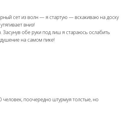
рный сет из волн — я стартую — вскакиваю на доску
утягивает вниз!
. Засунув обе руки под лиш я стараюсь ослабить
удушение на самом пике!
00 человек, поочередно штурмуя толстые, но