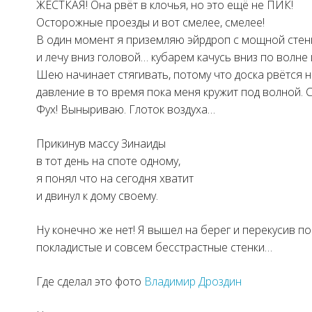
ЖЁСТКАЯ! Она рвёт в клочья, но это ещё не ПИК!
Осторожные проезды и вот смелее, смелее!
В один момент я приземляю эйрдроп с мощной стенк
и лечу вниз головой… кубарем качусь вниз по волне
Шею начинает стягивать, потому что доска рвётся н
давление в то время пока меня кружит под волной.
Фух! Выныриваю. Глоток воздуха…
Прикинув массу Зинаиды
в тот день на споте одному,
я понял что на сегодня хватит
и двинул к дому своему.
Ну конечно же нет! Я вышел на берег и перекусив по
покладистые и совсем бесстрастные стенки…
Где сделал это фото
Владимир Дроздин