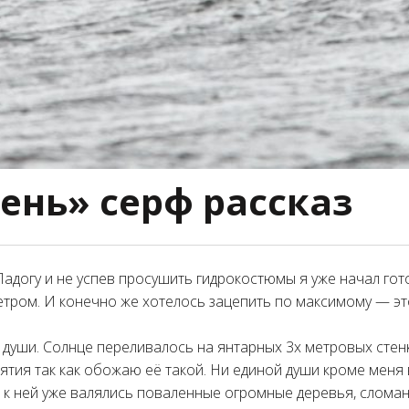
ень» серф рассказ
Ладогу и не успев просушить гидрокостюмы я уже начал го
тром. И конечно же хотелось зацепить по максимому — это
 души. Солнце переливалось на янтарных 3х метровых стен
тия так как обожаю её такой. Ни единой души кроме меня 
 к ней уже валялись поваленные огромные деревья, слома