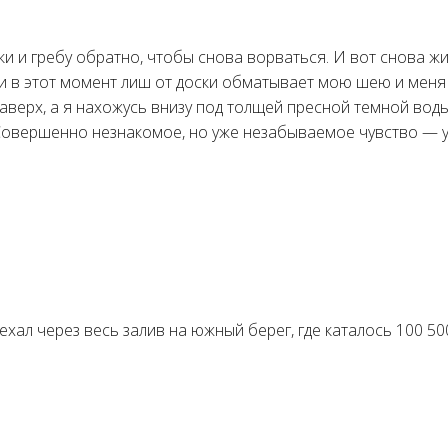
и и гребу обратно, чтобы снова ворваться. И вот снова жи
 и в этот момент лиш от доски обматывает мою шею и меня 
аверх, а я нахожусь внизу под толщей пресной темной воды
 Совершенно незнакомое, но уже незабываемое чувство — 
ехал через весь залив на южный берег, где каталось 100 5