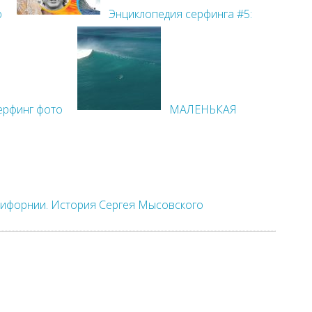
ю
Энциклопедия серфинга #5:
ерфинг фото
МАЛЕНЬКАЯ
орнии. История Сергея Мысовского