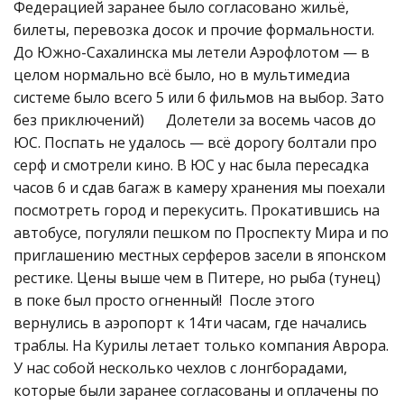
Федерацией заранее было согласовано жильё,
билеты, перевозка досок и прочие формальности.
До Южно-Сахалинска мы летели Аэрофлотом — в
целом нормально всё было, но в мультимедиа
системе было всего 5 или 6 фильмов на выбор. Зато
без приключений) Долетели за восемь часов до
ЮС. Поспать не удалось — всё дорогу болтали про
серф и смотрели кино. В ЮС у нас была пересадка
часов 6 и сдав багаж в камеру хранения мы поехали
посмотреть город и перекусить. Прокатившись на
автобусе, погуляли пешком по Проспекту Мира и по
приглашению местных серферов засели в японском
рестике. Цены выше чем в Питере, но рыба (тунец)
в поке был просто огненный! После этого
вернулись в аэропорт к 14ти часам, где начались
траблы. На Курилы летает только компания Аврора.
У нас собой несколько чехлов с лонгборадами,
которые были заранее согласованы и оплачены по