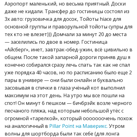
Аэропорт маленький, но весьма приятный. Доски
даже не кидали. Трансфер до гостиницы состоял из
3х авто: грузовичка для досок, Тойоты hiace для
основной группы и праворульной тойоты супры для
тех кто не влезет))) Домчали за минут 20 до места
— заселились по двое в номер. Гостиница
«Айсберг», инет, завтрак-обед-ужин, всё цивильно в
общем. После такой запарной дороги приняв душ я
конечно собирался сразу лечь спать так как не спал
уже порядка 40 часов, но по расписанию было еще 2
пары в универе — они были онлайн и буквально
засовывая в спички в глаза учёный кот выполнил
максимум на этот день. На утро мы все пошли на
спот! Он минут 6 пешком — бичбрэйк возле черного
песчаного пляжа, над которым небольшой утёс с
огромной «тарелкой», который ооооооочень похож
на аналогичный в
Pillar Point на Маверикс.
Утром
волны для шортборда были так себе (для лонга