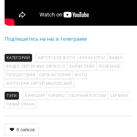
Подпишитесь на нас в телеграмм
КАТЕГОРИИ
АВТОРСКОЕ ФОТО
АЛОХА ЕПТА!
ВИДЕО
ВИДЕО СЕРГЕЯ МЫСОВСКОГО
ЛАЙФСТАЙЛ
ПОЛЕЗНОЕ
ПУТЕШЕСТВИЯ
СЕРФ ИСТОРИИ
ФОТО
ФОТОГРАФ СЕРГЕЙ МЫСОВСКИЙ
ТЭГИ
КУНАШИР
КУРИЛЫ
СБОРНАЯ РОССИИ
СЕРФИНГ
ТИХИЙ ОКЕАН
0
лайков