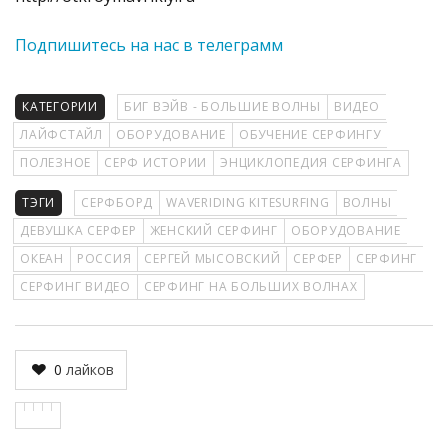
Подпишитесь на нас в телеграмм
КАТЕГОРИИ
БИГ ВЭЙВ - БОЛЬШИЕ ВОЛНЫ
ВИДЕО
ЛАЙФСТАЙЛ
ОБОРУДОВАНИЕ
ОБУЧЕНИЕ СЕРФИНГУ
ПОЛЕЗНОЕ
СЕРФ ИСТОРИИ
ЭНЦИКЛОПЕДИЯ СЕРФИНГА
ТЭГИ
CЕРФБОРД
WAVERIDING KITESURFING
ВОЛНЫ
ДЕВУШКА СЕРФЕР
ЖЕНСКИЙ СЕРФИНГ
ОБОРУДОВАНИЕ
ОКЕАН
РОССИЯ
СЕРГЕЙ МЫСОВСКИЙ
СЕРФЕР
СЕРФИНГ
СЕРФИНГ ВИДЕО
СЕРФИНГ НА БОЛЬШИХ ВОЛНАХ
0
лайков