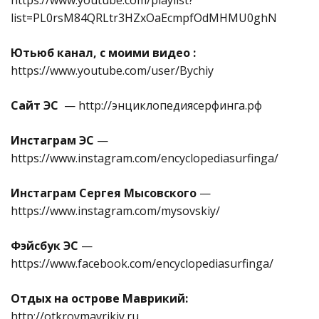
https://www.youtube.com/playlist?
list=PL0rsM84QRLtr3HZxOaEcmpfOdMHMU0ghN
Ютьюб канал, с моими видео :
https://www.youtube.com/user/Bychiy
Cайт ЭС
— http://энциклопедиясерфинга.рф
Инстаграм ЭС
—
https://www.instagram.com/encyclopediasurfinga/
Инстаграм Сергея Мысовского
—
https://www.instagram.com/mysovskiy/
Фэйсбук ЭС
—
https://www.facebook.com/encyclopediasurfinga/
Отдых на острове Маврикий:
http://otkroymavrikiy.ru