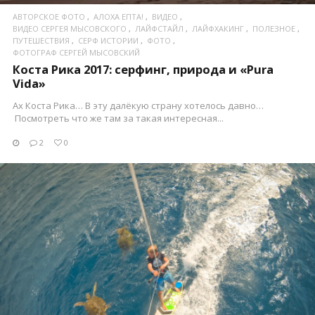
АВТОРСКОЕ ФОТО
АЛОХА ЕПТА!
ВИДЕО
ВИДЕО СЕРГЕЯ МЫСОВСКОГО
ЛАЙФСТАЙЛ
ЛАЙФХАКИНГ
ПОЛЕЗНОЕ
ПУТЕШЕСТВИЯ
СЕРФ ИСТОРИИ
ФОТО
ФОТОГРАФ СЕРГЕЙ МЫСОВСКИЙ
Коста Рика 2017: серфинг, природа и «Pura
Vida»
Ах Коста Рика… В эту далёкую страну хотелось давно…
Посмотреть что же там за такая интересная...
2
0
ПОСМОТРЕТЬ