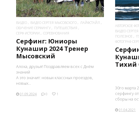
ВИДЕО
ВИДЕО СЕРГЕЯ МЫСОВСКОГО
ЛАЙФСТАЙЛ
АВТОРСКОЕ ФО
ОБУЧЕНИЕ СЕРФИНГУ
ПУТЕШЕСТВИЯ
ВИДЕО СЕРГЕ
СЕРФ ИСТОРИИ
СОРЕВНОВАНИЯ
ПОЛЕЗНОЕ
П
Серфинг: Юниоры
ФОТОГРАФ СЕ
Кунашир 2024 Тренер
Серфин
Мысовский
Кунаш
Тихий 
Алоха, друзья! Поздравляем всех с Днём
знаний ‍
А это значит: новых классных проездов,
новых...
30го марта 
серфингу о
01.09.2024
0
1
сборы на ост
01.04.2021