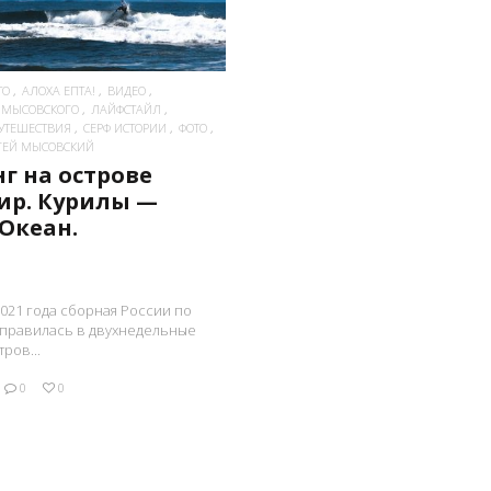
ТО
АЛОХА ЕПТА!
ВИДЕО
Я МЫСОВСКОГО
ЛАЙФСТАЙЛ
УТЕШЕСТВИЯ
СЕРФ ИСТОРИИ
ФОТО
РГЕЙ МЫСОВСКИЙ
г на острове
ир. Курилы —
Океан.
2021 года сборная России по
тправилась в двухнедельные
ров...
0
0