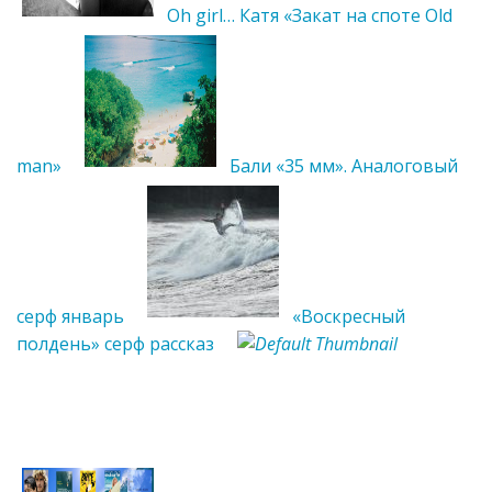
Oh girl… Катя «Закат на споте Old
man»
Бали «35 мм». Аналоговый
серф январь
«Воскресный
полдень» серф рассказ