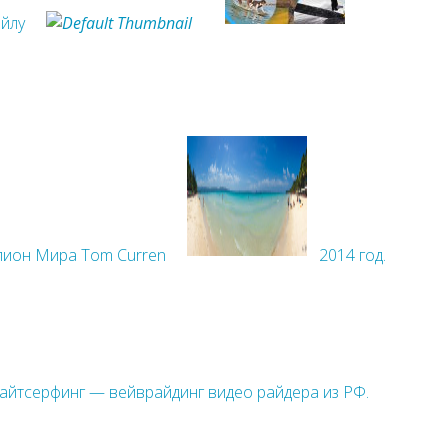
ойлу
пион Мира Tom Curren
2014 год.
йтсерфинг — вейврайдинг видео райдера из РФ.