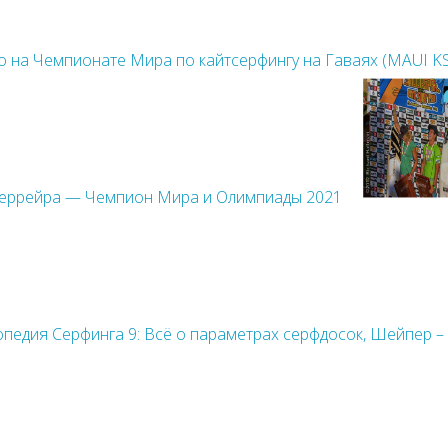
 на Чемпионате Мира по кайтсерфингу на Гаваях (MAUI K
Феррейра — Чемпион Мира и Олимпиады 2021
педия Cерфинга 9: Всё о параметрах серфдосок, Шейпер –