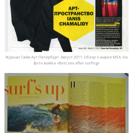
Журнал Тайм Аут Петербург. Август 2011. Обзор о марке MSA. На
фото майка «Best sex after surfing»