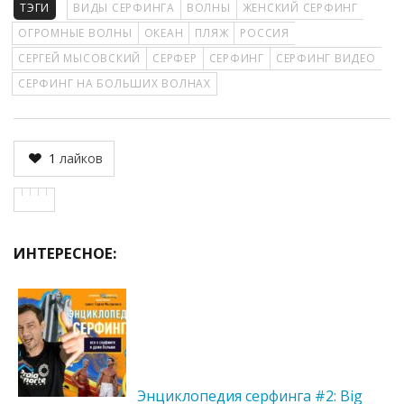
ТЭГИ
ВИДЫ СЕРФИНГА
ВОЛНЫ
ЖЕНСКИЙ СЕРФИНГ
ОГРОМНЫЕ ВОЛНЫ
ОКЕАН
ПЛЯЖ
РОССИЯ
СЕРГЕЙ МЫСОВСКИЙ
СЕРФЕР
СЕРФИНГ
СЕРФИНГ ВИДЕО
СЕРФИНГ НА БОЛЬШИХ ВОЛНАХ
1
лайков
ИНТЕРЕСНОЕ:
Энциклопедия серфинга #2: Big