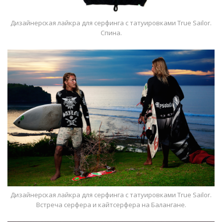
Дизайнерская лайкра для серфинга с татуировками True Sailor.
Спина.
Дизайнерская лайкра для серфинга с татуировками True Sailor.
Встреча серфера и кайтсерфера на Балангане.