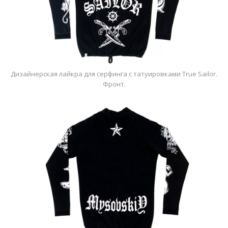
Дизайнерская лайкра для серфинга с татуировками True Sailor.
Фронт.