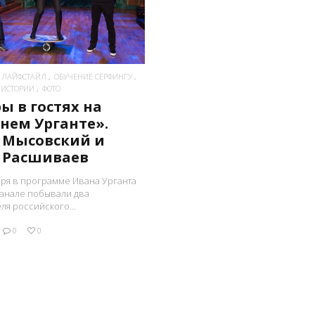
ЛАЙФСТАЙЛ
ОБУЧЕНИЕ СЕРФИНГУ
 ИСТОРИИ
ФОТО
ы в гостях на
нем Урганте».
 Мысовский и
 Расшиваев
бря в программе Ивана Урганта
канале побывали два
ля российского...
0
0