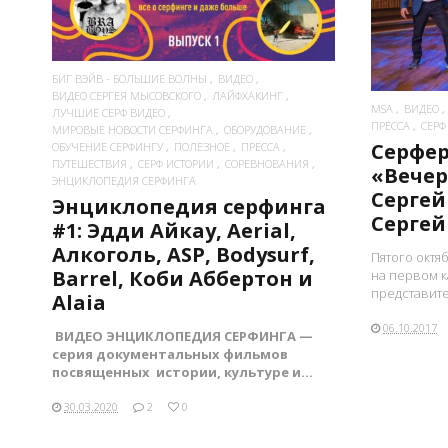
БИГ ВЭЙВ - БОЛЬШИЕ ВОЛНЫ
ВИДЕО
ВИДЕО СЕРГЕЯ МЫСОВСКОГО
ЛАЙФХАКИНГ
MSA
ВИДЕО
ЛУЧШИЕ СЕРФ ВИДЕО
ПРЕССА
СЕРФ
МИРОВЫЕ НОВОСТИ СЕРФИНГА
ОБОРУДОВАНИЕ
Серфер
ОБУЧЕНИЕ СЕРФИНГУ
ПОЛЕЗНОЕ
ПРЕССА
ПУТЕШЕСТВИЯ
СЕРФ ИСТОРИИ
СОРЕВНОВАНИЯ
«Вечер
ЭНЦИКЛОПЕДИЯ СЕРФИНГА
Сергей
Энциклопедия серфинга
Сергей
#1: Эдди Айкау, Aerial,
Алкоголь, ASP, Bodysurf,
Пятого октя
Barrel, Коби Аббертон и
на первом 
представите
Alaia
06.10.2017
ВИДЕО ЭНЦИКЛОПЕДИЯ СЕРФИНГА —
серия документальных фильмов
посвященных истории, культуре и...
30.03.2020
2
0