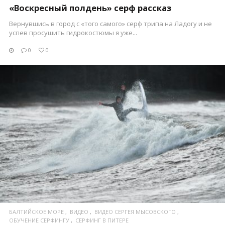
«Воскресный полдень» серф рассказ
Вернувшись в город с «того самого» серф трипа на Ладогу и не
успев просушить гидрокостюмы я уже...
0
0
ПОСМОТРЕТЬ
БАЛТИЙСКОЕ МОРЕ
ВИДЕО
ВИДЕО СЕРГЕЯ МЫСОВСКОГО
ОБУЧЕНИЕ СЕРФИНГУ
СЕРФИНГ В ПИТЕРЕ