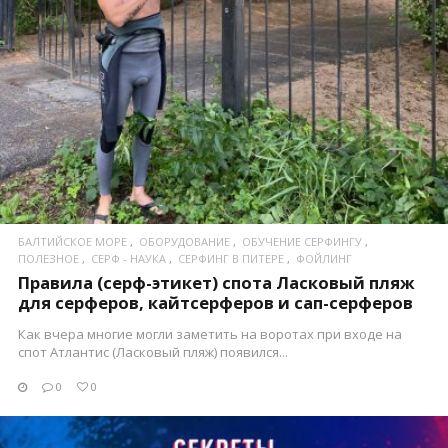
БАЛТИЙСКОЕ МОРЕ
ОБОРУДОВАНИЕ
ОБУЧЕНИЕ СЕРФИНГУ
ПОЛЕЗНОЕ
СЕРФ - НАУКА
СЕРФИНГ В ПИТЕРЕ
ФОЙЛИНГ
Правила (серф-этикет) спота Ласковый пляж
для серферов, кайтсерферов и сап-серферов
Как вчера многие могли заметить на воротах при входе на
спот Атлантис (Ласковый пляж) появился...
0
0