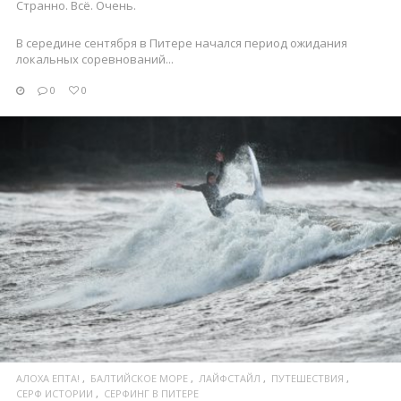
Странно. Всё. Очень.
В середине сентября в Питере начался период ожидания
локальных соревнований...
0
0
ПОСМОТРЕТЬ
АЛОХА ЕПТА!
БАЛТИЙСКОЕ МОРЕ
ЛАЙФСТАЙЛ
ПУТЕШЕСТВИЯ
СЕРФ ИСТОРИИ
СЕРФИНГ В ПИТЕРЕ