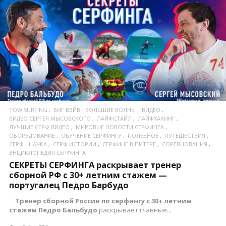
ПОСМОТРЕТЬ
TOW SURFING
БИГ ВЭЙВ - БОЛЬШИЕ ВОЛНЫ
ВИДЕО
ВИДЕО СЕРГЕЯ МЫСОВСКОГО
ЛАЙФСТАЙЛ
ЛАЙФХАКИНГ
ЛУЧШИЕ СЕРФ ВИДЕО
МИРОВЫЕ НОВОСТИ СЕРФИНГА
ОБОРУДОВАНИЕ
ОБУЧЕНИЕ СЕРФИНГУ
ПОЛЕЗНОЕ
ПУТЕШЕСТВИЯ
СЕРФ - НАУКА
СЕРФ ИСТОРИИ
СЕРФИНГ В ПИТЕРЕ
СОРЕВНОВАНИЯ
ЭНЦИКЛОПЕДИЯ СЕРФИНГА
СЕКРЕТЫ СЕРФИНГА раскрывает тренер
сборной РФ с 30+ летним стажем —
португалец Педро Барбудо
Тренер сборной России по серфингу с 30+ летним
стажем Педро Бальбудо
раскрывает главные...