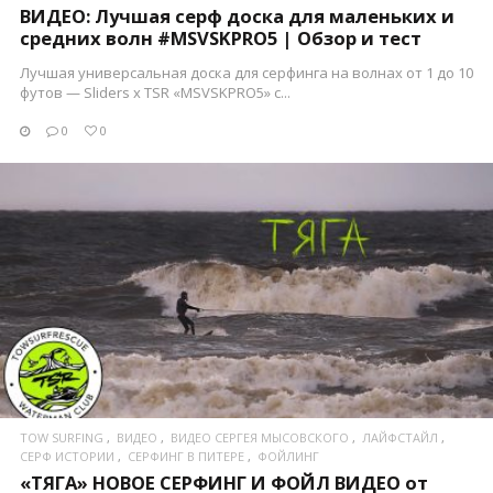
ВИДЕО: Лучшая серф доска для маленьких и
средних волн #MSVSKPRO5 | Обзор и тест
Лучшая универсальная доска для серфинга на волнах от 1 до 10
футов — Sliders x TSR «MSVSKPRO5» с...
0
0
ПОСМОТРЕТЬ
TOW SURFING
ВИДЕО
ВИДЕО СЕРГЕЯ МЫСОВСКОГО
ЛАЙФСТАЙЛ
СЕРФ ИСТОРИИ
СЕРФИНГ В ПИТЕРЕ
ФОЙЛИНГ
«ТЯГА» НОВОЕ СЕРФИНГ И ФОЙЛ ВИДЕО от