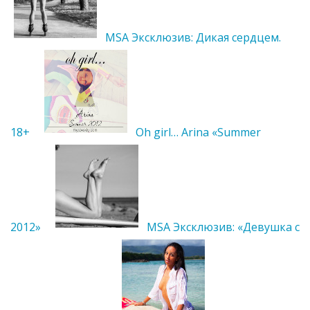
MSA Эксклюзив: Дикая сердцем.
18+
Oh girl… Arina «Summer
2012»
MSA Эксклюзив: «Девушка с