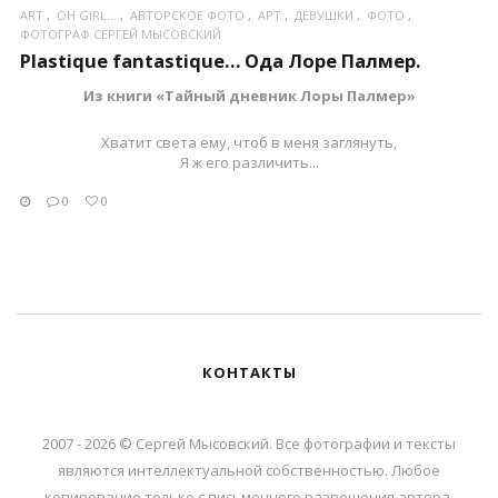
ART
OH GIRL...
АВТОРСКОЕ ФОТО
АРТ
ДЕВУШКИ
ФОТО
ФОТОГРАФ СЕРГЕЙ МЫСОВСКИЙ
Plastique fantastique… Ода Лоре Палмер.
Из книги «Тайный дневник Лоры Палмер»
Хватит света ему, чтоб в меня заглянуть,
Я ж его различить...
0
0
КОНТАКТЫ
2007 - 2026 © Сергей Мысовский. Все фотографии и тексты
являются интеллектуальной собственностью. Любое
копирование только с письменного разрешения автора.