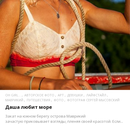
ПОСМОТРЕТЬ
OH GIRL...
АВТОРСКОЕ ФОТО
АРТ
ДЕВУШКИ
ЛАЙФСТАЙЛ
МАВРИКИЙ
ПУТЕШЕСТВИЯ
ФОТО
ФОТОГРАФ СЕРГЕЙ МЫСОВСКИЙ
Даша любит море
Закат на южном берегу острова Маврикий
зачастую приковывает взгляды, пленяя своей красотой. Если...