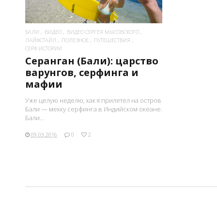
БАЛИ
ВИДЕО
ВИДЕО СЕРГЕЯ МЫСОВСКОГО
ЛАЙФСТАЙЛ
ПОЛЕЗНОЕ
ПУТЕШЕСТВИЯ
СЕРФ ИСТОРИИ
Серанган (Бали): царство
варунгов, серфинга и
мафии
Уже целую неделю, как я прилетел на остров
Бали — мекку серфинга в Индийском океане.
Бали...
09.03.2016
0
2