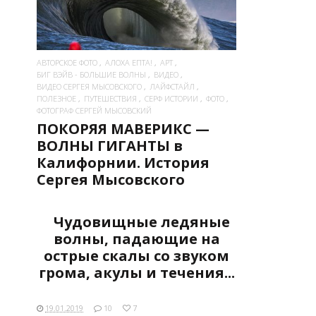
АВТОРСКОЕ ФОТО
АЛОХА ЕПТА!
АРТ
БИГ ВЭЙВ - БОЛЬШИЕ ВОЛНЫ
ВИДЕО
ВИДЕО СЕРГЕЯ МЫСОВСКОГО
ЛАЙФСТАЙЛ
ПОЛЕЗНОЕ
ПУТЕШЕСТВИЯ
СЕРФ ИСТОРИИ
ФОТО
ФОТОГРАФ СЕРГЕЙ МЫСОВСКИЙ
ПОКОРЯЯ МАВЕРИКС —
ВОЛНЫ ГИГАНТЫ в
Калифорнии. История
Сергея Мысовского
Чудовищные ледяные
волны, падающие на
острые скалы со звуком
грома, акулы и течения...
19.01.2019
10
7