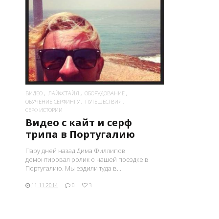
ПОСМОТРЕТЬ
ВИДЕО
ЛАЙФСТАЙЛ
ОБОРУДОВАНИЕ
ОБУЧЕНИЕ СЕРФИНГУ
ПУТЕШЕСТВИЯ
СЕРФ ИСТОРИИ
Видео с кайт и серф
трипа в Португалию
Пару дней назад Дима Филлипов
домонтировал ролик о нашей поездке в
Португалию. Мы ездили туда в...
11.11.2014
0
3