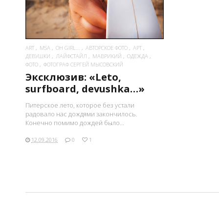
ART
MSA
OH GIRL...
АВТОРСКОЕ ФОТО
АРТ
ДЕВУШКИ
ЛАЙФСТАЙЛ
МАВРИКИЙ
ОДЕЖДА
ФОТО
ФОТОГРАФ СЕРГЕЙ МЫСОВСКИЙ
Эксклюзив: «Leto,
surfboard, devushka…»
Питерское лето, которое без устали
радовало нас дождями закончилось.
Конечно помимо дождей было...
12.09.2016
0
1