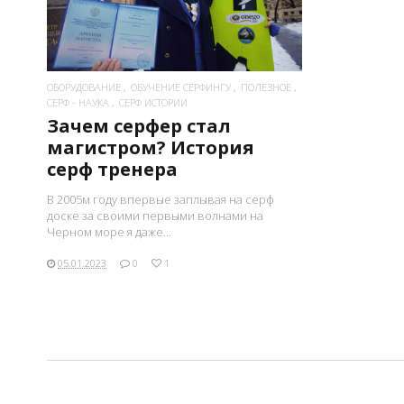
ОБОРУДОВАНИЕ
ОБУЧЕНИЕ СЕРФИНГУ
ПОЛЕЗНОЕ
СЕРФ - НАУКА
СЕРФ ИСТОРИИ
Зачем серфер стал
магистром? История
серф тренера
В 2005м году впервые заплывая на серф
доске за своими первыми волнами на
Черном море я даже...
05.01.2023
0
1