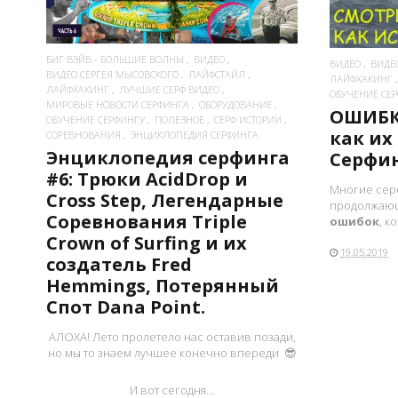
БИГ ВЭЙВ - БОЛЬШИЕ ВОЛНЫ
ВИДЕО
ВИДЕО
ВИДЕ
ВИДЕО СЕРГЕЯ МЫСОВСКОГО
ЛАЙФСТАЙЛ
ЛАЙФХАКИНГ
ЛАЙФХАКИНГ
ЛУЧШИЕ СЕРФ ВИДЕО
ОБУЧЕНИЕ СЕ
МИРОВЫЕ НОВОСТИ СЕРФИНГА
ОБОРУДОВАНИЕ
ОШИБК
ОБУЧЕНИЕ СЕРФИНГУ
ПОЛЕЗНОЕ
СЕРФ ИСТОРИИ
как их
СОРЕВНОВАНИЯ
ЭНЦИКЛОПЕДИЯ СЕРФИНГА
Энциклопедия серфинга
Серфи
#6: Трюки AcidDrop и
Многие сер
Cross Step, Легендарные
продолжающ
Соревнования Triple
ошибок
, к
Crown of Surfing и их
19.05.2019
создатель Fred
Hemmings, Потерянный
Cпот Dana Point.
АЛОХА! Лето пролетело нас оставив позади,
но мы то знаем лучшее конечно впереди 😎
И вот сегодня...