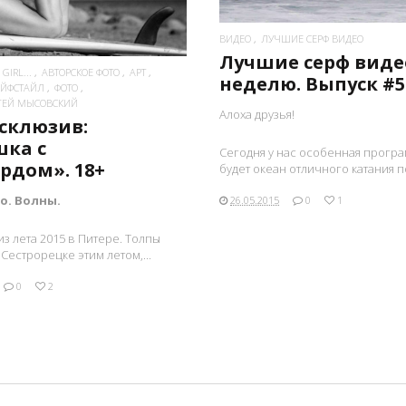
ВИДЕО
ЛУЧШИЕ СЕРФ ВИДЕО
Лучшие серф виде
GIRL...
АВТОРСКОЕ ФОТО
АРТ
неделю. Выпуск #5
ЙФСТАЙЛ
ФОТО
РГЕЙ МЫСОВСКИЙ
Алоха друзья!
склюзив:
ка с
Сегодня у нас особенная програ
рдом». 18+
будет океан отличного катания по
о. Волны.
26.05.2015
0
1
из лета 2015 в Питере. Толпы
Сестрорецке этим летом,...
0
2