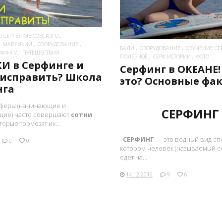
О СЕРГЕЯ МЫСОВСКОГО
МАВРИКИЙ
ОБОРУДОВАНИЕ
БАЛИ
ОБОРУДОВАНИЕ
ОБУЧЕНИЕ СЕ
РФИНГУ
ПУТЕШЕСТВИЯ
ПОЛЕЗНОЕ
СЕРФ ИСТОРИИ
ФОТО
И в Серфинге и
Серфинг в ОКЕАНЕ!
 исправить? Школа
это? Основные фа
нга
феры (начинающие и
СЕРФИНГ
ие) часто совершают
сотни
оторые тормозят их...
СЕРФИНГ
— это водный вид спо
0
0
котором человек (называемый 
едет на...
14.12.2016
9
6