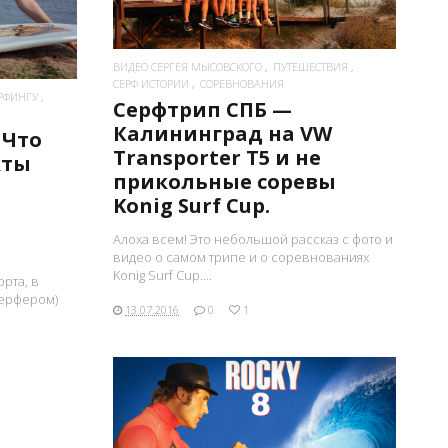
ВИДЕО СЕРГЕЯ МЫСОВСКОГО
ПУТЕШЕСТВИЯ
СЕРФ ИСТОРИИ
СОРЕВНОВАНИЯ
РФИНГУ
Серфтрип СПБ —
Калининград на VW
 Что
Transporter T5 и не
кты
прикольные соревы
Konig Surf Cup.
Алоха всем! Это небольшой рассказ c фото и
видео о самом трипе и о соревнованиях
Konig Surf Cup....
рта, в
серфером)
13.07.2016
0
1
ПОСМОТРЕТЬ