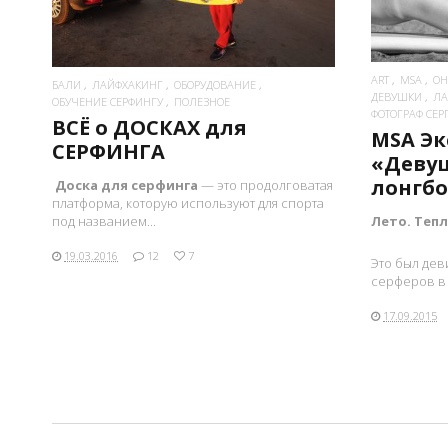
ART
MSA
OH 
БАЛИ
ЛАЙФХАКИНГ
ОБОРУДОВАНИЕ
ДЕВУШКИ
ЛА
ОБУЧЕНИЕ СЕРФИНГУ
ПОЛЕЗНОЕ
ФОТОГРАФ СЕ
ВCЁ о ДОСКАХ для
MSA Эк
СЕРФИНГА
«Девуш
лонгбо
Доска для серфинга
— это продолговатая
платформа, которую используют для спорта
под названием...
Лето. Тепл
19.03.2016
12
7
Это был дев
серферов в 
17.09.2015