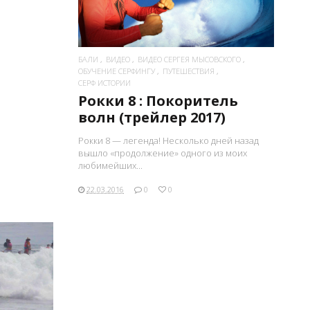
БАЛИ
ВИДЕО
ВИДЕО СЕРГЕЯ МЫСОВСКОГО
ОБУЧЕНИЕ СЕРФИНГУ
ПУТЕШЕСТВИЯ
СЕРФ ИСТОРИИ
Рокки 8 : Покоритель
волн (трейлер 2017)
Рокки 8 — легенда! Несколько дней назад
вышло «продолжение» одного из моих
любимейших...
22.03.2016
0
0