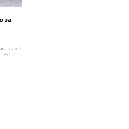
о за
мма и в ней
 воде и...