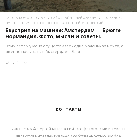
АВТОРСКОЕ ФОТО
АРТ
ЛАЙФСТАЙЛ
ЛАЙФХАКИНГ
ПОЛЕЗНОЕ
ПУТЕШЕСТВИЯ
ФОТО
ФОТОГРАФ СЕРГЕЙ МЫСОВСКИЙ
Евротрип на машине: Амстердам — Брюгге —
Нормандия. Фото, мысли и советы.
Этим летом у меня осуществилась одна маленькая мечта, а
именно побывать в Амстердаме. Да я...
1
0
КОНТАКТЫ
2007 - 2026 © Сергей Мысовский. Все фотографии и тексты
являются интеллектуальной собственностью. Любое