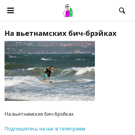
На вьетнамских бич-брэйках
На вьетнамских бич-брэйках
Подпишитесь на нас в телеграмм