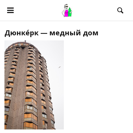
Дюнке́рк — медный дом