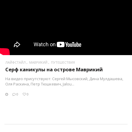
ЛАЙФСТАЙЛ
МАВРИКИЙ
ПУТЕШЕСТВИЯ
Серф каникулы на острове Маврикий
На видео присутствуют: Сергей Мысовский, Дина Мулдашева,
Оля Раскина, Петр Тюшкевич, Jalou...
0
0