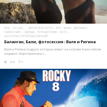
MSA
OH GIRL...
АВТОРСКОЕ ФОТО
АРТ
БАЛИ
ДЕВУШКИ
ЛАЙФСТАЙЛ
ОДЕЖДА
ПУТЕШЕСТВИЯ
ФОТО
ФОТОГРАФ СЕРГЕЙ МЫСОВСКИЙ
Баланган, Бали, фотосессия : Валя и Ригина
Валя и Ригина подруги, которые живут на острове Бали совсем
недавно. Варя приехала с...
0
1
ПОСМОТРЕТЬ