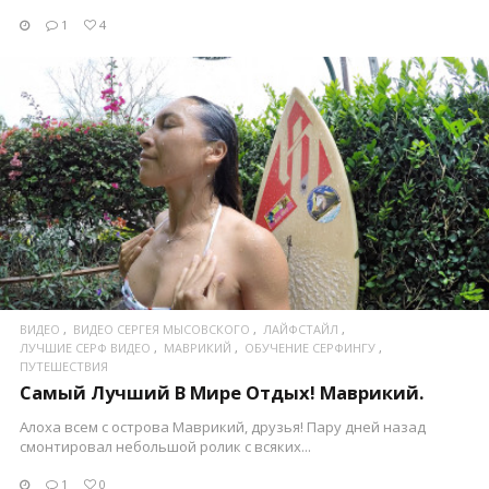
1
4
ПОСМОТРЕТЬ
ВИДЕО
ВИДЕО СЕРГЕЯ МЫСОВСКОГО
ЛАЙФСТАЙЛ
ЛУЧШИЕ СЕРФ ВИДЕО
МАВРИКИЙ
ОБУЧЕНИЕ СЕРФИНГУ
ПУТЕШЕСТВИЯ
Самый Лучший В Мире Отдых! Маврикий.
Алоха всем с острова Маврикий, друзья! Пару дней назад
смонтировал небольшой ролик с всяких...
1
0