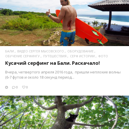
ПОСМОТРЕТЬ
БАЛИ
ВИДЕО СЕРГЕЯ МЫСОВСКОГО
ОБОРУДОВАНИЕ
ОБУЧЕНИЕ СЕРФИНГУ
ПУТЕШЕСТВИЯ
СЕРФ ИСТОРИИ
ФОТО
Кусачий серфинг на Бали. Раскачало!
Вчера, четвертого апреля 2016 года, пришли неплохие волны
(6-7 футов и около 18 секунд период...
0
0