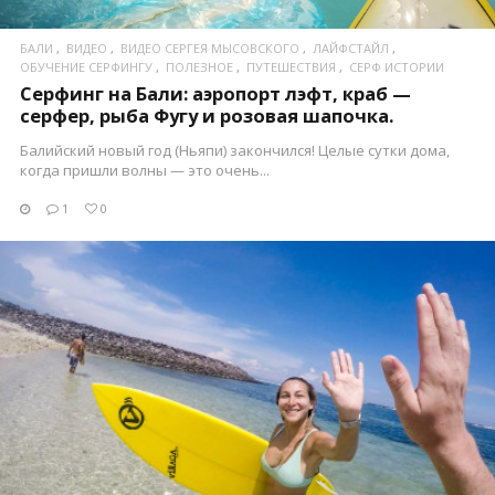
БАЛИ
ВИДЕО
ВИДЕО СЕРГЕЯ МЫСОВСКОГО
ЛАЙФСТАЙЛ
ОБУЧЕНИЕ СЕРФИНГУ
ПОЛЕЗНОЕ
ПУТЕШЕСТВИЯ
СЕРФ ИСТОРИИ
Серфинг на Бали: аэропорт лэфт, краб —
серфер, рыба Фугу и розовая шапочка.
Балийский новый год (Ньяпи) закончился! Целые сутки дома,
когда пришли волны — это очень...
1
0
ПОСМОТРЕТЬ