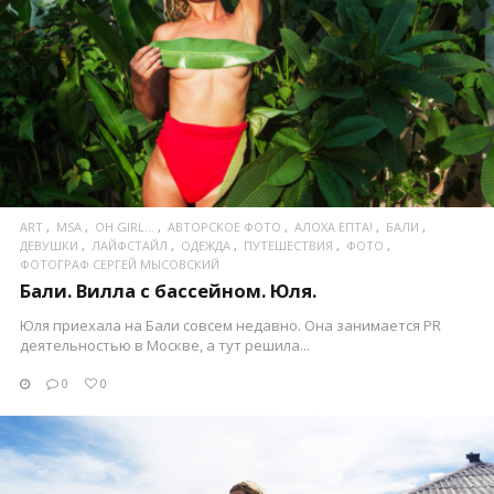
ПОСМОТРЕТЬ
ART
MSA
OH GIRL...
АВТОРСКОЕ ФОТО
АЛОХА ЕПТА!
БАЛИ
ДЕВУШКИ
ЛАЙФСТАЙЛ
ОДЕЖДА
ПУТЕШЕСТВИЯ
ФОТО
ФОТОГРАФ СЕРГЕЙ МЫСОВСКИЙ
Бали. Вилла с бассейном. Юля.
Юля приехала на Бали совсем недавно. Она занимается PR
деятельностью в Москве, а тут решила...
0
0