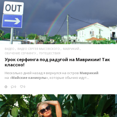
ПОСМОТРЕТЬ
ВИДЕО
ВИДЕО СЕРГЕЯ МЫСОВСКОГО
МАВРИКИЙ
ОБУЧЕНИЕ СЕРФИНГУ
ПУТЕШЕСТВИЯ
Урок серфинга под радугой на Маврикии! Так
классно!
Несколько дней назад я вернулся на остров
Маврикий
на «
Майские каникулы
«, которые обычно идут...
0
0