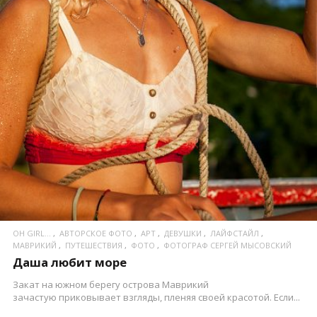
ПОСМОТРЕТЬ
OH GIRL...
АВТОРСКОЕ ФОТО
АРТ
ДЕВУШКИ
ЛАЙФСТАЙЛ
МАВРИКИЙ
ПУТЕШЕСТВИЯ
ФОТО
ФОТОГРАФ СЕРГЕЙ МЫСОВСКИЙ
Даша любит море
Закат на южном берегу острова Маврикий
зачастую приковывает взгляды, пленяя своей красотой. Если...