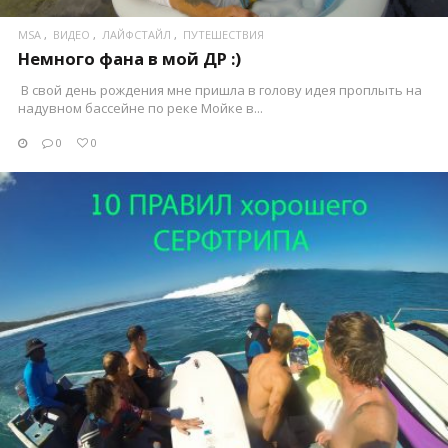
MSA
ВИДЕО
ЛАЙФСТАЙЛ
ПУТЕШЕСТВИЯ
Немного фана в мой ДР :)
В свой день рождения мне пришла в голову идея проплыть на
надувном бассейне по реке Мойке в...
0
0
ПОСМОТРЕТЬ