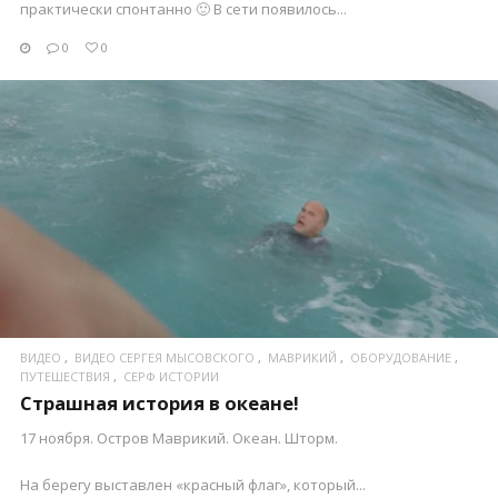
практически спонтанно 🙂 В сети появилось...
0
0
ПОСМОТРЕТЬ
ВИДЕО
ВИДЕО СЕРГЕЯ МЫСОВСКОГО
МАВРИКИЙ
ОБОРУДОВАНИЕ
ПУТЕШЕСТВИЯ
СЕРФ ИСТОРИИ
Страшная история в океане!
17 ноября. Остров Маврикий. Океан. Шторм.
На берегу выставлен «красный флаг», который...