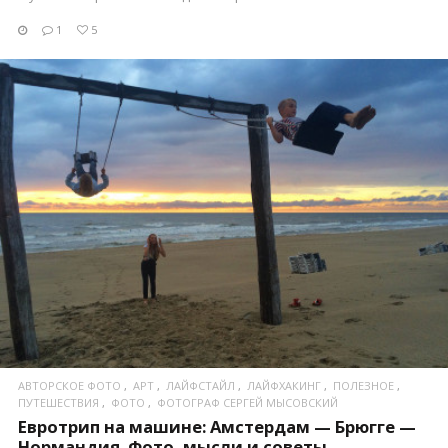
1
5
ПОСМОТРЕТЬ
АВТОРСКОЕ ФОТО
АРТ
ЛАЙФСТАЙЛ
ЛАЙФХАКИНГ
ПОЛЕЗНОЕ
ПУТЕШЕСТВИЯ
ФОТО
ФОТОГРАФ СЕРГЕЙ МЫСОВСКИЙ
Евротрип на машине: Амстердам — Брюгге —
Нормандия. Фото, мысли и советы.