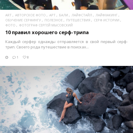
ART
АВТОРСКОЕ ФОТО
АРТ
БАЛИ
ЛАЙФСТАЙЛ
ЛАЙФХАКИНГ
ОБУЧЕНИЕ СЕРФИНГУ
ПОЛЕЗНОЕ
ПУТЕШЕСТВИЯ
СЕРФ ИСТОРИИ
ФОТО
ФОТОГРАФ СЕРГЕЙ МЫСОВСКИЙ
10 правил хорошего серф-трипа
Каждый серфер однажды отправляется в свой первый серф-
трип. Своего рода путешествие в поисках...
1
8
ПОСМОТРЕТЬ