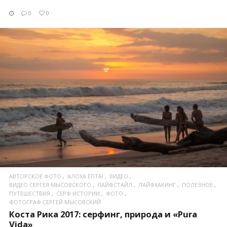
0
0
ПОСМОТРЕТЬ
АВТОРСКОЕ ФОТО
АЛОХА ЕПТА!
ВИДЕО
ВИДЕО СЕРГЕЯ МЫСОВСКОГО
ЛАЙФСТАЙЛ
ЛАЙФХАКИНГ
ПОЛЕЗНОЕ
ПУТЕШЕСТВИЯ
СЕРФ ИСТОРИИ
ФОТО
ФОТОГРАФ СЕРГЕЙ МЫСОВСКИЙ
Коста Рика 2017: серфинг, природа и «Pura
Vida»