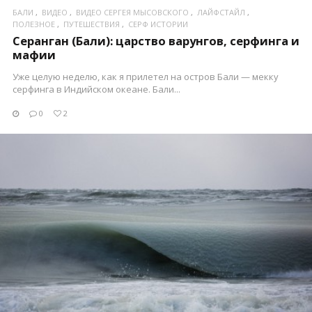
БАЛИ
ВИДЕО
ВИДЕО СЕРГЕЯ МЫСОВСКОГО
ЛАЙФСТАЙЛ
ПОЛЕЗНОЕ
ПУТЕШЕСТВИЯ
СЕРФ ИСТОРИИ
Серанган (Бали): царство варунгов, серфинга и
мафии
Уже целую неделю, как я прилетел на остров Бали — мекку
серфинга в Индийском океане. Бали...
0
2
ПОСМОТРЕТЬ