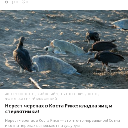
0
0
ПОСМОТРЕТЬ
АВТОРСКОЕ ФОТО
ЛАЙФСТАЙЛ
ПУТЕШЕСТВИЯ
ФОТО
ФОТОГРАФ СЕРГЕЙ МЫСОВСКИЙ
Нерест черепах в Коста Рике: кладка яиц и
стервятники!
Нерест черепах в Коста Рике — это что-то нереальное! Сотни
и сотни черепах выползают на сушу для...