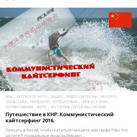
ПОСМОТРЕТЬ
MSA
АВТОРСКОЕ ФОТО
ВИДЕО
ВИДЕО СЕРГЕЯ МЫСОВСКОГО
ЛАЙФСТАЙЛ
ПОЛЕЗНОЕ
ПУТЕШЕСТВИЯ
СЕРФ ИСТОРИИ
СОРЕВНОВАНИЯ
ФОТО
ФОТОГРАФ СЕРГЕЙ МЫСОВСКИЙ
Путешествие в КНР: Коммунистический
кайтсерфинг 2016.
Поехать в Китай, чтобы кататься на кайте или серфе?! Вы что
шутите?! Нормальные люди выбирают...