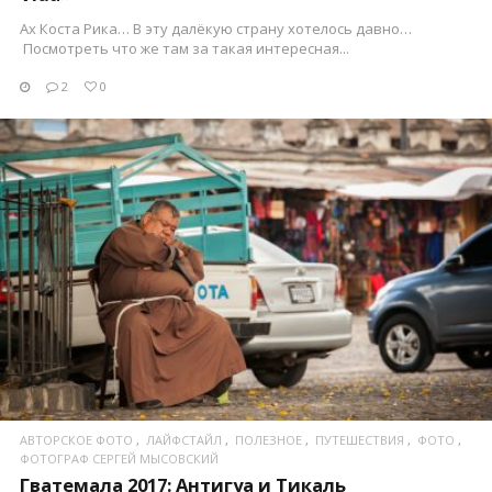
Ах Коста Рика… В эту далёкую страну хотелось давно…
Посмотреть что же там за такая интересная...
2
0
ПОСМОТРЕТЬ
АВТОРСКОЕ ФОТО
ЛАЙФСТАЙЛ
ПОЛЕЗНОЕ
ПУТЕШЕСТВИЯ
ФОТО
ФОТОГРАФ СЕРГЕЙ МЫСОВСКИЙ
Гватемала 2017: Антигуа и Тикаль