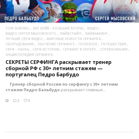
TOW SURFING
БИГ ВЭЙВ - БОЛЬШИЕ ВОЛНЫ
ВИДЕО
ВИДЕО СЕРГЕЯ МЫСОВСКОГО
ЛАЙФСТАЙЛ
ЛАЙФХАКИНГ
ЛУЧШИЕ СЕРФ ВИДЕО
МИРОВЫЕ НОВОСТИ СЕРФИНГА
ОБОРУДОВАНИЕ
ОБУЧЕНИЕ СЕРФИНГУ
ПОЛЕЗНОЕ
ПУТЕШЕСТВИЯ
СЕРФ - НАУКА
СЕРФ ИСТОРИИ
СЕРФИНГ В ПИТЕРЕ
СОРЕВНОВАНИЯ
ЭНЦИКЛОПЕДИЯ СЕРФИНГА
СЕКРЕТЫ СЕРФИНГА раскрывает тренер
сборной РФ с 30+ летним стажем —
португалец Педро Барбудо
Тренер сборной России по серфингу с 30+ летним
стажем Педро Бальбудо
раскрывает главные...
2
0