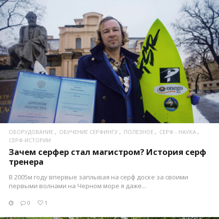
ПОСМОТРЕТЬ
ОБОРУДОВАНИЕ
ОБУЧЕНИЕ СЕРФИНГУ
ПОЛЕЗНОЕ
СЕРФ - НАУКА
СЕРФ ИСТОРИИ
Зачем серфер стал магистром? История серф
тренера
В 2005м году впервые заплывая на серф доске за своими
первыми волнами на Черном море я даже...
0
1