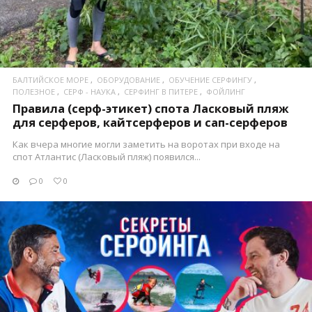
БАЛТИЙСКОЕ МОРЕ
ОБОРУДОВАНИЕ
ОБУЧЕНИЕ СЕРФИНГУ
ПОЛЕЗНОЕ
СЕРФ - НАУКА
СЕРФИНГ В ПИТЕРЕ
ФОЙЛИНГ
Правила (серф-этикет) спота Ласковый пляж
для серферов, кайтсерферов и сап-серферов
Как вчера многие могли заметить на воротах при входе на
спот Атлантис (Ласковый пляж) появился...
0
0
ПОСМОТРЕТЬ