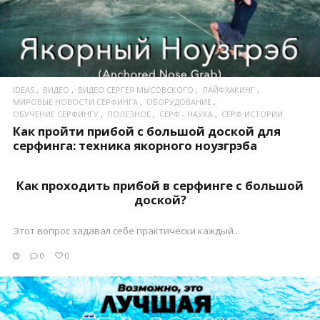
ПОСМОТРЕТЬ
IDEAS
ВИДЕО
ВИДЕО СЕРГЕЯ МЫСОВСКОГО
ЛАЙФХАКИНГ
МИРОВЫЕ НОВОСТИ СЕРФИНГА
ОБОРУДОВАНИЕ
ОБУЧЕНИЕ СЕРФИНГУ
ПОЛЕЗНОЕ
СЕРФ - НАУКА
СЕРФ ИСТОРИИ
Как пройти прибой с большой доской для
серфинга: техника якорного ноузгрэба
Как проходить прибой в серфинге с большой
доской?
Этот вопрос задавал себе практически каждый...
0
0