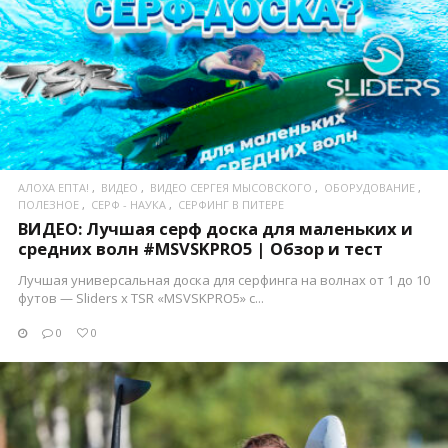
ПОСМОТРЕТЬ
АЛОХА ЕПТА!
ВИДЕО
ВИДЕО СЕРГЕЯ МЫСОВСКОГО
ОБОРУДОВАНИЕ
ПОЛЕЗНОЕ
СЕРФ - НАУКА
СЕРФИНГ В ПИТЕРЕ
ВИДЕО: Лучшая серф доска для маленьких и
средних волн #MSVSKPRO5 | Обзор и тест
Лучшая универсальная доска для серфинга на волнах от 1 до 10
футов — Sliders x TSR «MSVSKPRO5» с...
0
0