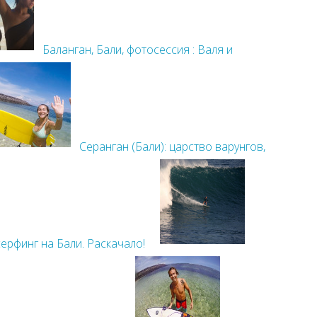
Баланган, Бали, фотосессия : Валя и
Серанган (Бали): царство варунгов,
ерфинг на Бали. Раскачало!