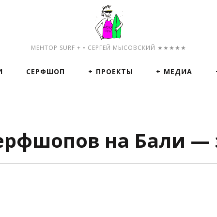
МЕНТОР SURF + • СЕРГЕЙ МЫСОВСКИЙ ★★★★★
И
СЕРФШОП
ПРОЕКТЫ
МЕДИА
ерфшопов на Бали — 